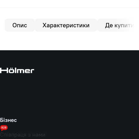
Опис
Характеристики
Де купити?
Hölmer - естетика та порядок у кожній деталі, що
формує повсякдення. Доступно кожному.
Бізнес
B2B
Співпраця з нами