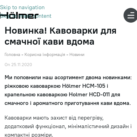
Skip to navigation
Skip to main content
Новинка! Кавоварки для
смачної кави вдома
Головна
-
Корисна інформація
-
Новини
On 25.11.2020
Ми поповнили наш асортимент двома новинками:
ріжковою кавоваркою Hölmer HCM-105 і
крапельною кавоваркою Holmer HCD-011 для
смачного і ароматного приготування кави вдома.
Кавоварки мають захист від перегріву,
додатковий функціонал, мінімалістичний дизайн і
компактні розміри.