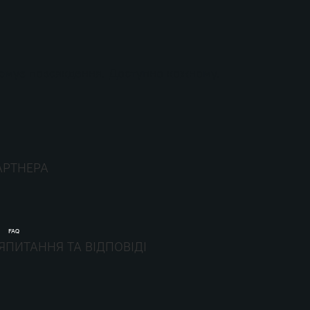
ормує повсякдення. Доступно кожному.
АРТНЕРА
FAQ
Я
ПИТАННЯ ТА ВІДПОВІДІ