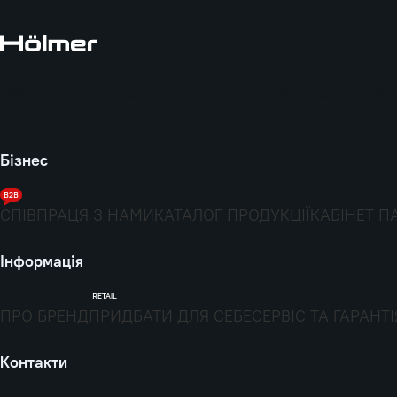
Hölmer - естетика та порядок у кожній деталі, що ф
Бізнес
B2B
СПІВПРАЦЯ З НАМИ
КАТАЛОГ ПРОДУКЦІЇ
КАБІНЕТ П
Інформація
RETAIL
ПРО БРЕНД
ПРИДБАТИ ДЛЯ СЕБЕ
СЕРВІС ТА ГАРАНТІ
Контакти