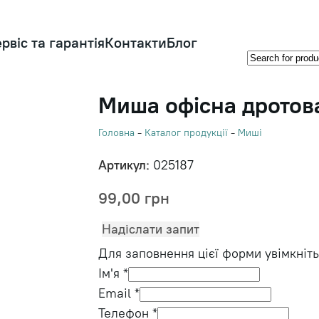
рвіс та гарантія
Контакти
Блог
Миша офісна дротов
Головна
-
Каталог продукції
-
Миші
Артикул:
025187
99,00
грн
Надіслати запит
Для заповнення цієї форми увімкніть 
Ім'я
*
Email
*
Телефон
*