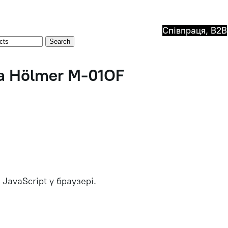
Співпраця, B2B
Search
а Hölmer M-01OF
JavaScript у браузері.