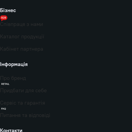
Бізнес
B2B
Співпраця з нами
Каталог продукції
Кабінет партнера
Інформація
Про бренд
RETAIL
Придбати для себе
Сервіс та гарантія
FAQ
Питання та відповіді
Контакти