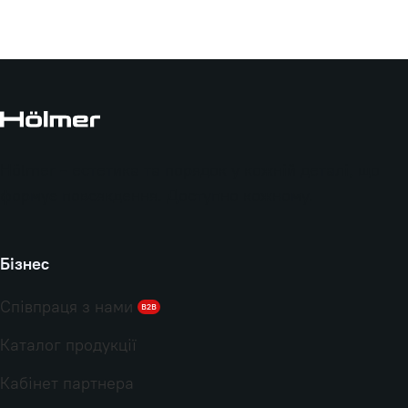
Hölmer - естетика та порядок у кожній деталі, що
формує повсякдення. Доступно кожному.
Бізнес
Співпраця з нами
B2B
Каталог продукції
Кабінет партнера