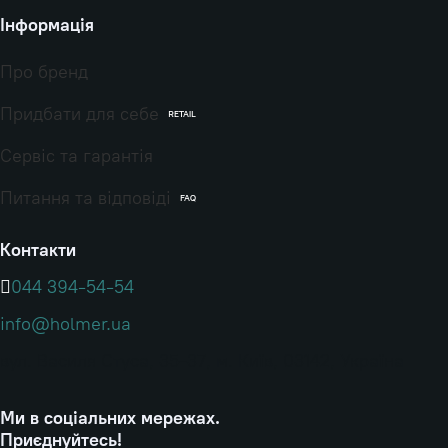
Інформація
Про бренд
Придбати для себе
RETAIL
Сервіс та гарантія
Питання та відповіді
FAQ
Контакти
044 394-54-54
info@holmer.ua
вул. Василя Стуса, 35-37, м. Київ, 03142, Україна
Ми в соціальних мережах.
Приєднуйтесь!