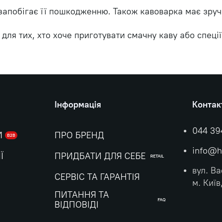
апобігає її пошкодженню. Також кавоварка має зручн
ля тих, хто хоче приготувати смачну каву або спеції
Інформація
Контак
044 39
И
ПРО БРЕНД
B2B
info@h
Ї
ПРИДБАТИ ДЛЯ СЕБЕ
RETAIL
вул. Ва
СЕРВІС ТА ГАРАНТІЯ
м. Київ
ПИТАННЯ ТА
FAQ
ВІДПОВІДІ