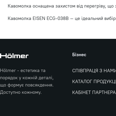
Кавомолка оснащена захистом від перегріву, що з
Кавомолка EISEN ECG-038B – це ідеальний вибір д
Бізнес
Hölmer - естетика та
СПІВПРАЦЯ З НАМ
порядок у кожній деталі,
КАТАЛОГ ПРОДУКЦІ
що формує повсякдення.
Доступно кожному.
КАБІНЕТ ПАРТНЕРА