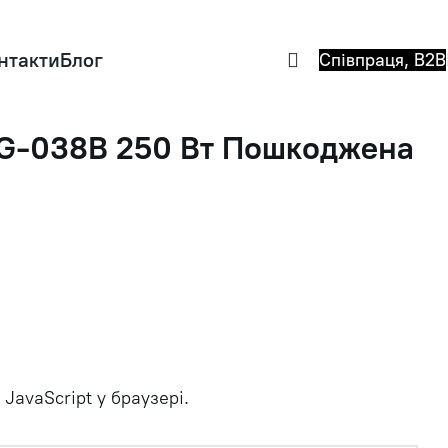
нтакти
Блог
Співпраця, B2B
CG-038B 250 Вт Пошкоджена
JavaScript у браузері.