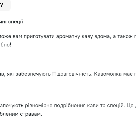
?
ні спеції
може вам приготувати ароматну каву вдома, а також п
ібно!
в, які забезпечують її довговічність. Кавомолка має 
езпечують рівномірне подрібнення кави та спецій. Це
бленим стравам.