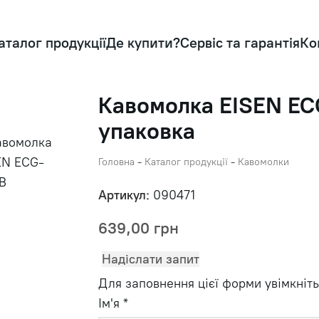
аталог продукції
Де купити?
Сервіс та гарантія
Ко
Кавомолка EISEN E
упаковка
Головна
-
Каталог продукції
-
Кавомолки
Артикул:
090471
639,00
грн
Надіслати запит
Для заповнення цієї форми увімкніть 
Ім'я
*