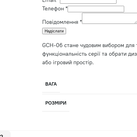
Email
*
Телефон
*
Повідомлення
*
Надіслати
GCH-06 стане чудовим вибором для 
функціональність серії та обрати д
або ігровий простір.
ВАГА
РОЗМІРИ