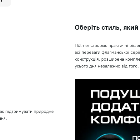
?
Оберіть стиль, який
Hölmer створює практичні ріше
всі переваги флагманської сер
конструкція, розширена компле
усього дня незалежно від того,
ає підтримувати природне
ння.