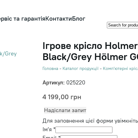
рвіс та гарантія
Контакти
Блог
Ігрове крісло Holmer
Black/Grey Hölmer G
Головна
-
Каталог продукції
-
Комп'ютерні кріс
Артикул:
025220
4 199,00
грн
Надіслати запит
Для заповнення цієї форми увімкніть 
Ім'я
*