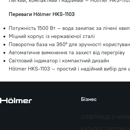
Легкий, компактний і надійний – Hölmer HKS-1103
Переваги Hölmer HKS-1103
Потужність 1500 Вт – вода закипає за лічені хви
Міцний корпус із нержавіючої сталі
Поворотна база на 360° для зручності користува
Автоматичне вимкнення та захист від перегріву
Світловий індикатор і компактний дизайн
Hölmer HKS-1103 – простий і надійний вибір для
Бізнес
Hölmer - естетика та
СПІВПРАЦЯ З НАМ
порядок у кожній деталі,
КАТАЛОГ ПРОДУКЦІ