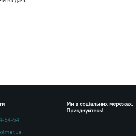
и на дачі.
ти
Ми в соціальних мережах.
Приєднуйтесь!
4-54-54
olmer.ua