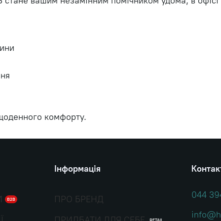
 стане вашим незамінним помічником удома, в офісі ч
лини
ння
 щоденного комфорту.
Інформація
Контак
044 39
И
ПРО БРЕНД
B2B
info@h
Ї
ПРИДБАТИ ДЛЯ СЕБЕ
RETAIL