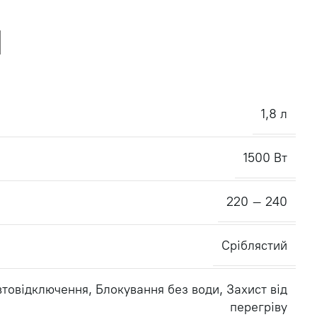
1,8 л
1500 Вт
220 – 240
Сріблястий
втовідключення
,
Блокування без води
,
Захист від
перегріву